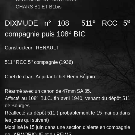
CHARS B1 ET B1bis
e
e
DIXMUDE n° 108 511
RCC 5
e
compagnie puis 108
BIC
Constructeur : RENAULT
e
e
511
RCC 5
compagnie (1936)
Chef de char : Adjudant-chef Henri Béguin.
Réarmé avec un canon de 47mm SA 35.
e
Affecté au 108
B.I.C. fin avril 1940, venant du dépôt 511
de Bourges
Réaffecté au dépôt 511 ( probablement le 15 mai ou dans
les jours qui suivent)
Mobilisé le 15 juin dans une section d'alerte en compagnie
de l'ARMORIQUE et du REIMS.