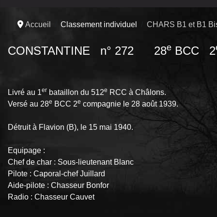
Accueil
Classement individuel
CHARS B1 et B1 Bi
e
CONSTANTINE n° 272 28
BCC 2
er
e
Livré au 1
bataillon du 512
RCC à Châlons.
e
e
Versé au 28
BCC 2
compagnie le 28 août 1939.
Détruit à Flavion (B), le 15 mai 1940.
Equipage :
Chef de char : Sous-lieutenant Blanc
Pilote : Caporal-chef Juillard
Aide-pilote : Chasseur Bonfor
Radio : Chasseur Cauvet