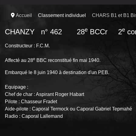
Accueil
Classement individuel
CHARS B1 et B1 Bi
e
e
CHANZY n° 462 28
BCCr 2
co
Constructeur : F.C.M.
e
Affecté au 28
BBC reconstitué fin mai 1940.
Embarqué le 8 juin 1940 à destination d'un PEB.
Equipage :
Chef de char : Aspirant Roger Habart
Pilote : Chasseur Fradet
Aide-pilote : Caporal Termock ou Caporal Gabriel Tepmahé
Radio : Caporal Lallemand