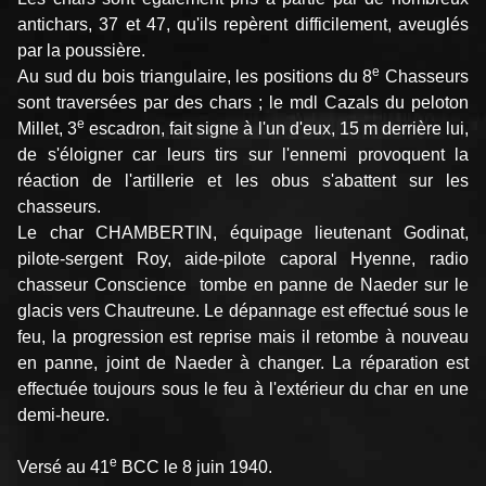
antichars, 37 et 47, qu'ils repèrent difficilement, aveuglés
par la poussière.
e
Au sud du bois triangulaire, les positions du 8
Chasseurs
sont traversées par des chars ; le mdl Cazals du peloton
e
Millet, 3
escadron, fait signe à l'un d'eux, 15 m derrière lui,
de s'éloigner car leurs tirs sur l'ennemi provoquent la
réaction de l'artillerie et les obus s'abattent sur les
chasseurs.
Le char CHAMBERTIN, équipage lieutenant Godinat,
pilote-sergent Roy, aide-pilote caporal Hyenne, radio
chasseur Conscience tombe en panne de Naeder sur le
glacis vers Chautreune. Le dépannage est effectué sous le
feu, la progression est reprise mais il retombe à nouveau
en panne, joint de Naeder à changer. La réparation est
effectuée toujours sous le feu à l'extérieur du char en une
demi-heure.
e
Versé au 41
BCC le 8 juin 1940.