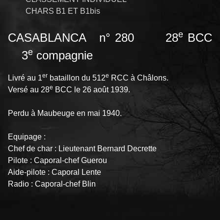
CHARS B1 ET B1bis
e
CASABLANCA n° 280 28
BCC
e
3
compagnie
er
e
Livré au 1
bataillon du 512
RCC à Châlons.
e
Versé au 28
BCC le 26 août 1939.
Perdu à Maubeuge en mai 1940.
Equipage :
Chef de char : Lieutenant Bernard Decrette
Pilote : Caporal-chef Guerou
Aide-pilote : Caporal Lente
Radio : Caporal-chef Blin