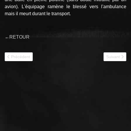
avion). L'équipage ramène le blessé vers l'ambulance
mais il meurt durant le transport.
←RETOUR
Article précédent : 274 BONE
Article suiv
Précédent
Suivant