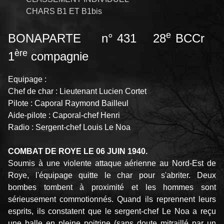
CHARS B1 ET B1bis
e
BONAPARTE n° 431 28
BCCr
ère
1
compagnie
Equipage :
Chef de char : Lieutenant Lucien Cortet
Pilote : Caporal Raymond Bailleul
Aide-pilote : Caporal-chef Henri
Radio : Sergent-chef Louis Le Noa
COMBAT DE ROYE LE 06 JUIN 1940.
Soumis à une violente attaque aérienne au Nord-Est de
Roye, l'équipage quitte le char pour s'abriter. Deux
bombes tombent à proximité et les hommes sont
sérieusement commotionnés. Quand ils reprennent leurs
esprits, ils constatent que le sergent-chef Le Noa a reçu
une balle en pleine poitrine (sans doute mitraillé par un