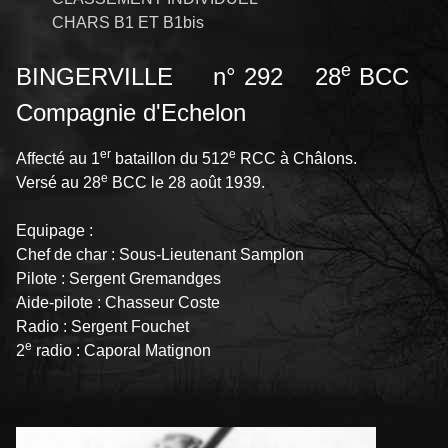
CHARS B1 ET B1bis
e
BINGERVILLE n° 292 28
BCC
Compagnie d'Echelon
er
e
Affecté au 1
bataillon du 512
RCC à Châlons.
e
Versé au 28
BCC le 28 août 1939.
Equipage :
Chef de char : Sous-Lieutenant Samplon
Pilote : Sergent Gremandges
Aide-pilote : Chasseur Coste
Radio : Sergent Fouchet
e
2
radio : Caporal Matignon