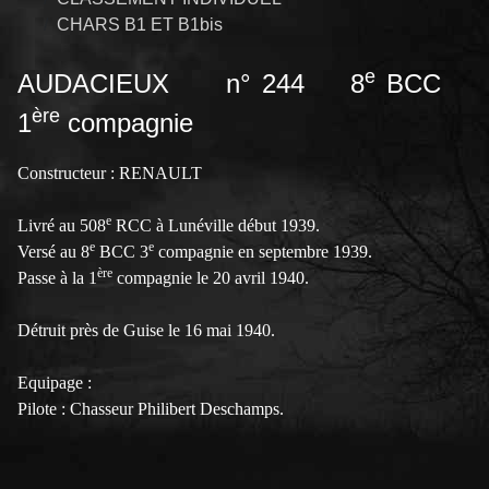
CHARS B1 ET B1bis
e
AUDACIEUX n° 244 8
BCC
ère
1
compagnie
Constructeur : RENAULT
e
Livré au 508
RCC à Lunéville début 1939.
e
e
Versé au 8
BCC 3
compagnie en septembre 1939.
ère
Passe à la 1
compagnie le 20 avril 1940.
Détruit près de Guise le 16 mai 1940.
Equipage :
Pilote : Chasseur Philibert Deschamps.