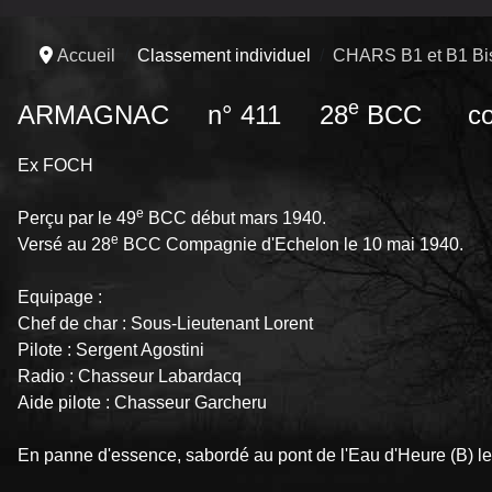
Accueil
Classement individuel
CHARS B1 et B1 Bi
e
ARMAGNAC n° 411 28
BCC comp
Ex FOCH
e
Perçu par le 49
BCC début mars 1940.
e
Versé au 28
BCC Compagnie d'Echelon le 10 mai 1940.
Equipage :
Chef de char : Sous-Lieutenant Lorent
Pilote : Sergent Agostini
Radio : Chasseur Labardacq
Aide pilote : Chasseur Garcheru
En panne d'essence, sabordé au pont de l'Eau d'Heure (B) l