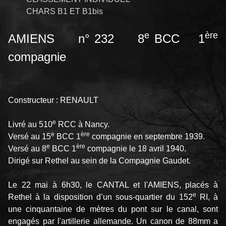
CHARS B1 ET B1bis
e
ère
AMIENS n° 232 8
BCC 1
compagnie
Constructeur : RENAULT
e
Livré au 510
RCC à Nancy.
e
ère
Versé au 15
BCC 1
compagnie en septembre 1939.
e
ère
Versé au 8
BCC 1
compagnie le 18 avril 1940.
Dirigé sur Rethel au sein de la Compagnie Gaudet.
Le 22 mai à 6h30, le CANTAL et l'AMIENS, placés à
e
Rethel à la disposition d’un sous-quartier du 152
RI, à
une cinquantaine de mètres du pont sur le canal, sont
engagés par l'artillerie allemande. Un canon de 88mm a