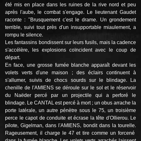
été mis en place dans les ruines de la rive nord et peu
après l'aube, le combat s'engage. Le lieutenant Gaudet
raconte : "Brusquement c'est le drame. Un grondement
terrible, suivi tout près d'un insupportable miaulement, a
rompu le silence.
Les fantassins bondissent sur leurs fusils, mais la cadence
s'accélère, les explosions coïncident avec le coup de
départ.
En face, une grosse fumée blanche apparaît devant les
volets verts d'une maison ; des éclairs continuent à
s'allumer, suivis de chocs sourds sur le blindage. La
chenille de l'AMIENS se déroule sur le sol et le réservoir
du Naëder percé par un projectile qui a perforé le
blindage. Le CANTAL est percé à mort ; un obus arrache la
porte latérale, un autre pénètre sous le 75, un troisième
perce le capot de conduite et écrase la tête d'Ollierou. Le
pilote, Gigelman, dans l'AMIENS, bondit dans la tourelle.
Rageusement, il charge le 47 et tire comme un forcené
dans la fumée blanche. Les volets verts arrachés laissent