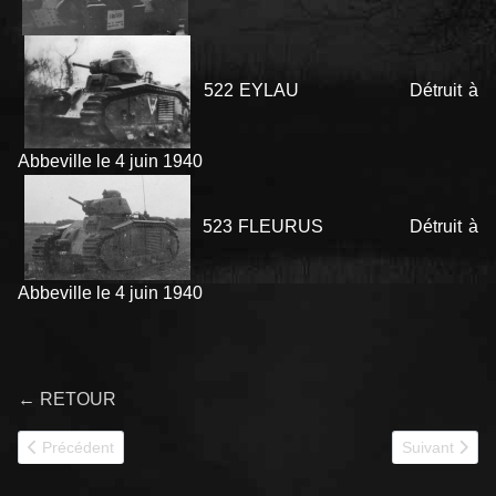
522 EYLAU Détruit à
Abbeville le 4 juin 1940
523 FLEURUS Détruit à
Abbeville le 4 juin 1940
← RETOUR
Article précédent : 352e CACC
Article suiva
Précédent
Suivant