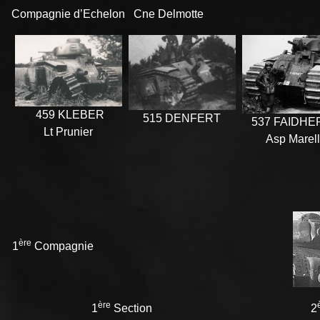
Compagnie d’Echelon Cne Delmotte
459 KLEBER
515 DENFERT
537 FAIDHE
Lt Prunier
Asp Marel
ère
1
Compagnie
ère
1
Section
2