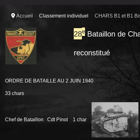
Accueil
Classement individuel
CHARS B1 et B1 Bi
e
28
Bataillon de Ch
reconstitué
ORDRE DE BATAILLE AU 2 JUIN 1940
33 chars
Chef de Bataillon Cdt Pinot
1 char