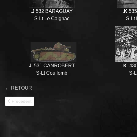
.J
532 BARAGUAY
.
K
535
S-Lt Le Caignac
S-Lt 
J.
531 CANROBERT
K.
430
S-Lt Coullomb
S-L
← RETOUR
Article précédent : 37e BCC 1939
Précédent