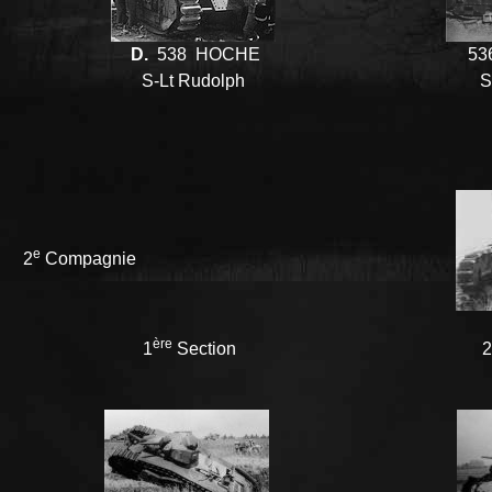
D.
538
HOCHE
53
S-Lt Rudolph
S
e
2
Compagnie
ère
1
Section
2