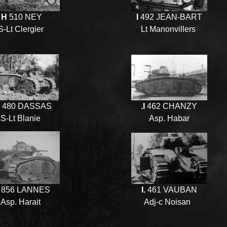
H
510 NEY
I
492 JEAN-BART
S-Lt Clergier
Lt Manonvillers
480 DASSAS
.I
462 CHANZY
S-Lt Blanie
Asp. Habar
856 LANNES
I.
461 VAUBAN
Asp. Harait
Adj-c Noisan