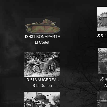
ε
511
D
431 BONAPARTE
Lt Cortet
.ε
4
.D
513 AUGEREAU
S-Lt Durieu
A