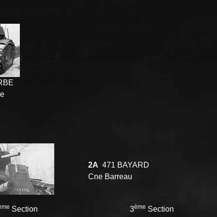
RBE
le
2A
471 BAYARD
Cne Barreau
ème
ème
Section
3
Section