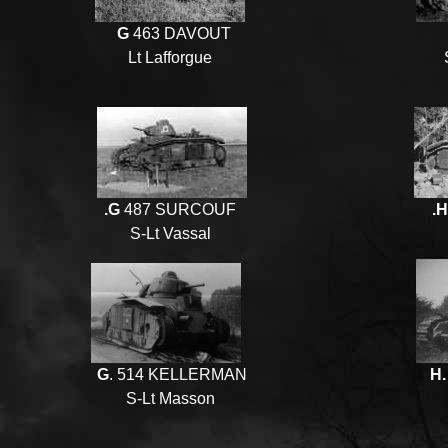
G
463 DAVOUT
Lt Lafforgue
.G
487 SURCOUF
.H
S-Lt Vassal
G
. 514 KELLERMAN
H.
S-Lt Masson