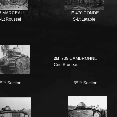
6 MARCEAU
F.
470 CONDE
-Lt Roussel
S-Lt Latapie
2B
739 CAMBRONNE
Cne Bruneau
ème
ème
Section
3
Section