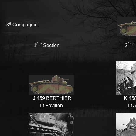
e
3
Compagnie
ère
ème
1
Section
2
J
459 BERTHIER
K
45
Lt Pavillon
Lt 