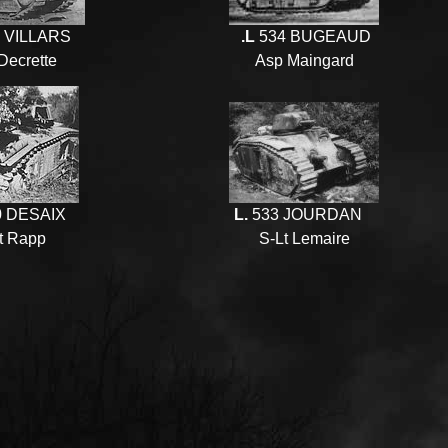
 VILLARS
.L
534 BUGEAUD
Decrette
Asp Maingard
 DESAIX
L.
533 JOURDAN
t Rapp
S-Lt Lemaire