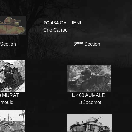
2C
434 GALLIENI
Cne Carrac
ème
Section
3
Section
8 MURAT
L
460 AUMALE
Arnould
Lt Jacomet