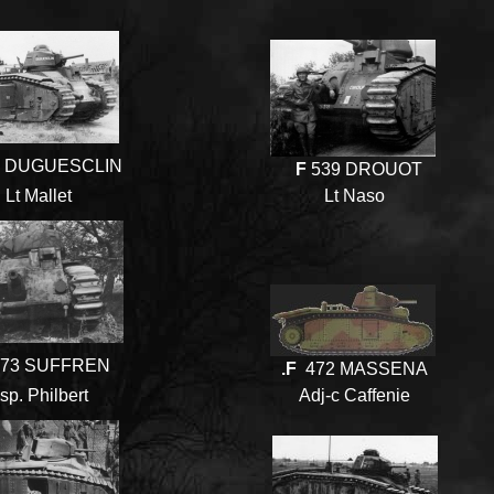
 DUGUESCLIN
F
539 DROUOT
Lt Mallet
Lt Naso
73 SUFFREN
.F
472 MASSENA
sp. Philbert
Adj-c Caffenie