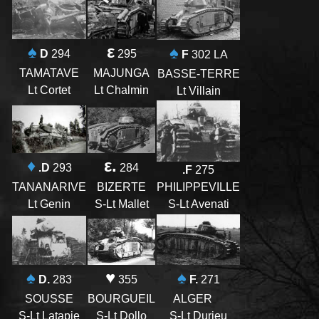
ε
♠
♠
295
D
294
F
302 LA
MAJUNGA
TAMATAVE
BASSE-TERRE
Lt Chalmin
Lt Cortet
Lt Villain
♦
ε.
.D
293
284
.F
275
TANANARIVE
PHILIPPEVILLE
BIZERTE
Lt Genin
S-Lt Avenati
S-Lt Mallet
♥
♠
♠
355
F.
271
D.
283
BOURGUEIL
ALGER
SOUSSE
S-Lt Dollo
S-Lt Durieu
S-Lt Latapie