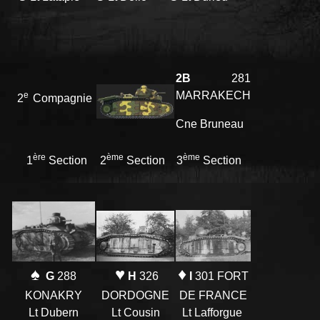
2B
281
MARRAKECH
e
2
Compagnie
Cne Bruneau
ère
ème
ème
1
Section
2
Section
3
Section
♦
♥
♠
I
301 FORT
H
326
G
288
DE FRANCE
DORDOGNE
KONAKRY
Lt Lafforgue
Lt Cousin
Lt Dubern