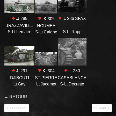
♦
♠
♥
.L
286 SFAX
.J
289
.
K
305
BRAZZAVILLE
NOUMEA
S-Lt Rapp
S-Lt Lemaire
S-Lt Caigne
♦
♥
♠
L.
280
K.
304
J.
291
CASABLANCA
ST-PIERRE
DJIBOUTI
S-Lt Decrette
Lt Jacomet
Lt Gay
← RETOUR
Article précédent : 28e BCCr
Article suiva
Précédent
Suivant