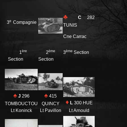
♣
C
282
e
3
Compagnie
TUNIS
Cne Carrac
ère
ème
ème
1
2
3
Section
Section
Section
♠
♠
J
296
415
♦
L
300 HUE
TOMBOUCTOU
QUINCY
Lt Arnould
Lt Koninck
Lt Pavillon