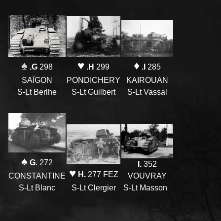
♥
♠
♦
.H
299
.G
298
.I
285
PONDICHERY
SAÏGON
KAIROUAN
S-Lt Guilbert
S-Lt Berlhe
S-Lt Vassal
♠
G
. 272
I.
352
♥
H.
277 FEZ
CONSTANTINE
VOUVRAY
S-Lt Blanc
S-Lt Clergier
S-Lt Masson