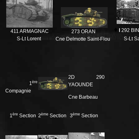
♦
I
292 BI
411 ARMAGNAC
273 ORAN
S-Lt Lorent
S-Lt S
Cne Delmotte Saint-Flou
2D 290
ère
1
YAOUNDE
Compagnie
Cne Barbeau
ère
ème
ème
1
Section
2
Section
3
Section