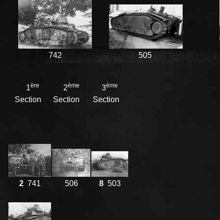
742
505
ère
ème
ème
1
2
3
Section
Section
Section
2
741
506
8
503