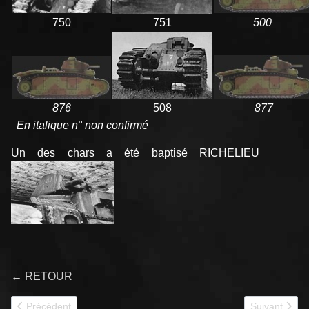
750
751
500
876
508
877
En italique n° non confirmé
Un des chars a été baptisé RICHELIEU
← RETOUR
Article précédent : 348e CACC
Article suiva
Précédent
Suivant