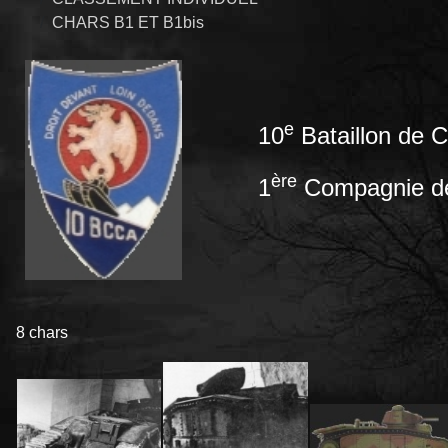
CHARS B1 ET B1bis
e
10
Bataillon
de C
ère
1
Compagnie d
8 chars